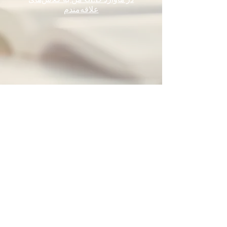
علاقه‌مندم
Howard Evanston Community Center
7648 N Paulina Street
Chicago, 60626
(773) 262-6622
ext.131
ericksonk@metrofamily
.org